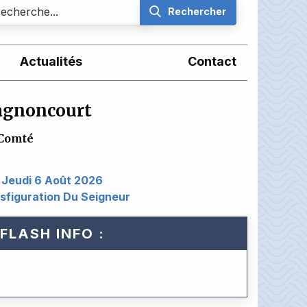
Rechercher
Actualités
Contact
Magnoncourt
Comté
Jeudi 6 Août 2026
sfiguration Du Seigneur
FLASH INFO :
Alerte Orange Ca