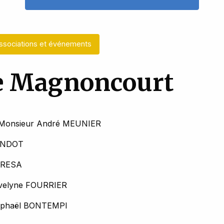
ssociations et événements
de Magnoncourt
 : Monsieur André MEUNIER
RONDOT
CERESA
 Évelyne FOURRIER
 Raphaël BONTEMPI