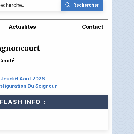
Rechercher
Actualités
Contact
Magnoncourt
Comté
Jeudi 6 Août 2026
sfiguration Du Seigneur
FLASH INFO :
Alerte Orange C