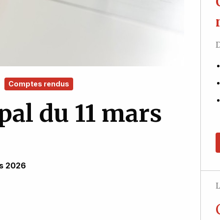
D
Comptes rendus
pal du 11 mars
rs 2026
L