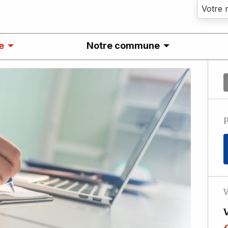
e
Notre commune
P
V